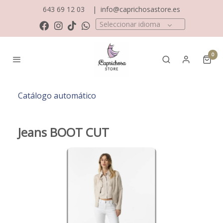
643 69 12 03
|
info@caprichosastore.es
Seleccionar idioma
0
Catálogo automático
Jeans BOOT CUT