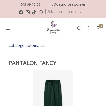
643 69 12 03
|
info@caprichosastore.es
Seleccionar idioma
0
Catálogo automático
PANTALON FANCY